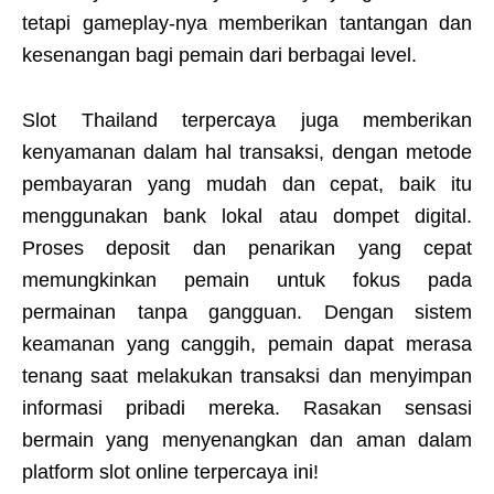
tetapi gameplay-nya memberikan tantangan dan
kesenangan bagi pemain dari berbagai level.
Slot Thailand terpercaya juga memberikan
kenyamanan dalam hal transaksi, dengan metode
pembayaran yang mudah dan cepat, baik itu
menggunakan bank lokal atau dompet digital.
Proses deposit dan penarikan yang cepat
memungkinkan pemain untuk fokus pada
permainan tanpa gangguan. Dengan sistem
keamanan yang canggih, pemain dapat merasa
tenang saat melakukan transaksi dan menyimpan
informasi pribadi mereka. Rasakan sensasi
bermain yang menyenangkan dan aman dalam
platform slot online terpercaya ini!