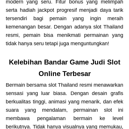
modern yang seru. Fitur bonus yang melimpah
serta hadiah jackpot progresif menjadi daya tarik
tersendiri bagi pemain yang ingin meraih
kemenangan besar. Dengan adanya slot Thailand
resmi, pemain bisa menikmati permainan yang
tidak hanya seru tetapi juga menguntungkan!
Kelebihan Bandar Game Judi Slot
Online Terbesar
Bermain bersama slot Thailand resmi menawarkan
sensasi yang luar biasa. Dengan desain grafis
berkualitas tinggi, animasi yang menarik, dan efek
suara yang mendalam, permainan slot ini
membawa pengalaman bermain ke level
berikutnya. Tidak hanya visualnya yang memukau,