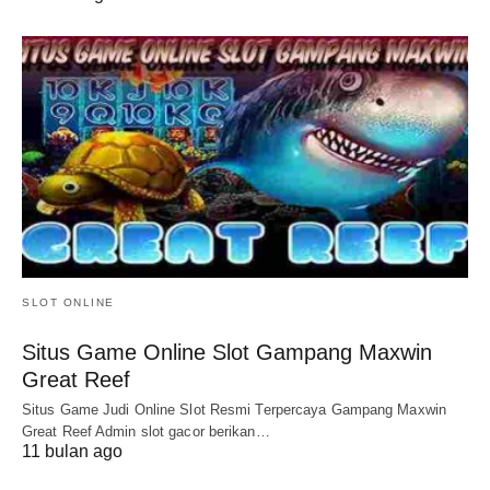
SLOT ONLINE
Situs Game Online Slot Gampang Maxwin
Great Reef
Situs Game Judi Online Slot Resmi Terpercaya Gampang Maxwin
Great Reef Admin slot gacor berikan…
11 bulan ago