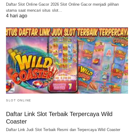
Daftar Slot Online Gacor 2026 Slot Online Gacor menjadi pilihan
utama saat mencari situs slot…
4 hari ago
SLOT ONLINE
Daftar Link Slot Terbaik Terpercaya Wild
Coaster
Daftar Link Judi Slot Terbaik Resmi dan Terpercaya Wild Coaster