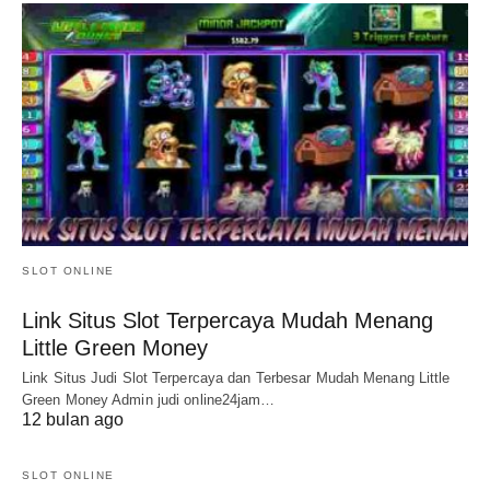
SLOT ONLINE
Link Situs Slot Terpercaya Mudah Menang
Little Green Money
Link Situs Judi Slot Terpercaya dan Terbesar Mudah Menang Little
Green Money Admin judi online24jam…
12 bulan ago
SLOT ONLINE