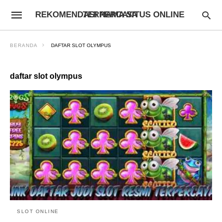
REKOMENDASI NAMA SITUS ONLINE TERPERCAYA
BERANDA
DAFTAR SLOT OLYMPUS
daftar slot olympus
SLOT ONLINE