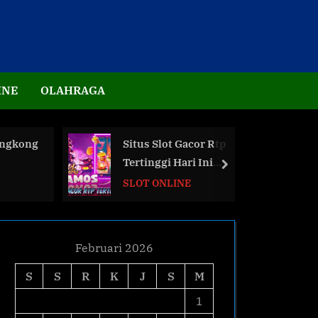
INE
OLAHRAGA
Gacor Rtp
Situs Slot Online
ri Ini
Gacor Gampang
next
Wild
Menang 5 Lions
NE
SLOT ONLINE
Dance
Februari 2026
S
S
R
K
J
S
M
1