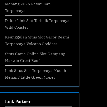
Menang 2026 Resmi Dan
Terpercaya
Daftar Link Slot Terbaik Terpercaya
Wild Coaster
Keunggulan Situs Slot Gacor Resmi
Terpercaya Volcano Goddess
Situs Game Online Slot Gampang
Maxwin Great Reef
Link Situs Slot Terpercaya Mudah
Menang Little Green Money
Link Partner