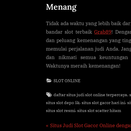
Menang
Tidak ada waktu yang lebih baik da
bandar slot terbaik
Grab89
! Denga
dan peluang kemenangan yang tinggi
memulai perjalanan judi Anda. Jang
dan nikmati semua keuntungan y
Waktunya meraih kemenangan!
SLOT ONLINE
Tags:
,
daftar situs judi slot online terpercaya
,
,
situs slot depo 5k
situs slot gacor hari ini
si
,
situs slot resmi
situs slot scatter hitam
Navigasi
P
Situs Judi Slot Gacor Online denga