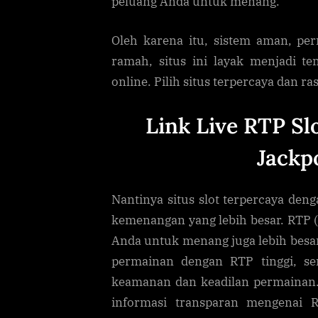
peluang Anda untuk menang.
Oleh karena itu, sistem aman, pe
ramah, situs ini layak menjadi t
online. Pilih situs terpercaya dan r
Link Live RTP Sl
Jackp
Nantinya situs slot terpercaya den
kemenangan yang lebih besar. RTP (R
Anda untuk menang juga lebih besar.
permainan dengan RTP tinggi, se
keamanan dan keadilan permainan.
informasi transparan mengenai R