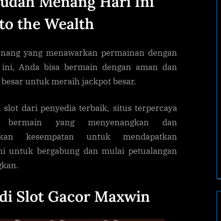
Mudah Menang Hari Ini
to the Wealth
ang yang menawarkan permainan dengan
us ini, Anda bisa bermain dengan aman dan
besar untuk meraih jackpot besar.
slot dari penyedia terbaik, situs terpercaya
n bermain yang menyenangkan dan
tkan kesempatan untuk mendapatkan
ni untuk bergabung dan mulai petualangan
gkan.
di Slot Gacor Maxwin