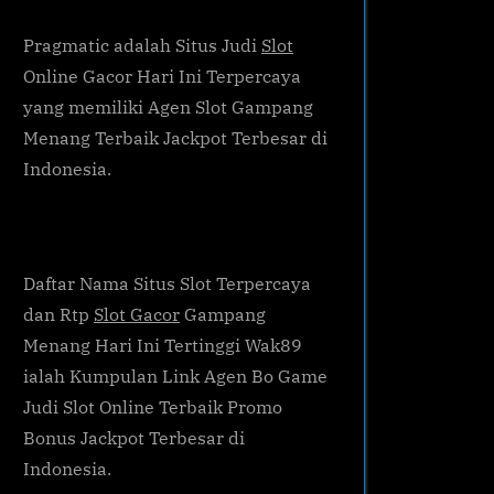
Pragmatic adalah Situs Judi
Slot
Online Gacor Hari Ini Terpercaya
yang memiliki Agen Slot Gampang
Menang Terbaik Jackpot Terbesar di
Indonesia.
Daftar Nama Situs Slot Terpercaya
dan Rtp
Slot Gacor
Gampang
Menang Hari Ini Tertinggi Wak89
ialah Kumpulan Link Agen Bo Game
Judi Slot Online Terbaik Promo
Bonus Jackpot Terbesar di
Indonesia.