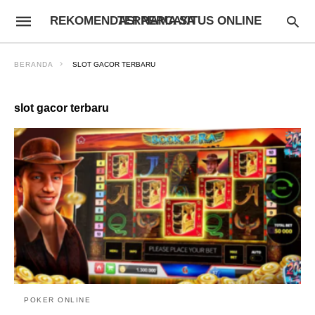
REKOMENDASI NAMA SITUS ONLINE TERPERCAYA
BERANDA
SLOT GACOR TERBARU
slot gacor terbaru
POKER ONLINE