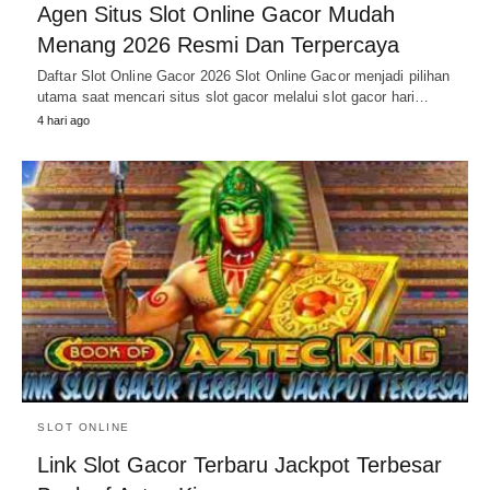
Agen Situs Slot Online Gacor Mudah
Menang 2026 Resmi Dan Terpercaya
Daftar Slot Online Gacor 2026 Slot Online Gacor menjadi pilihan
utama saat mencari situs slot gacor melalui slot gacor hari…
4 hari ago
SLOT ONLINE
Link Slot Gacor Terbaru Jackpot Terbesar