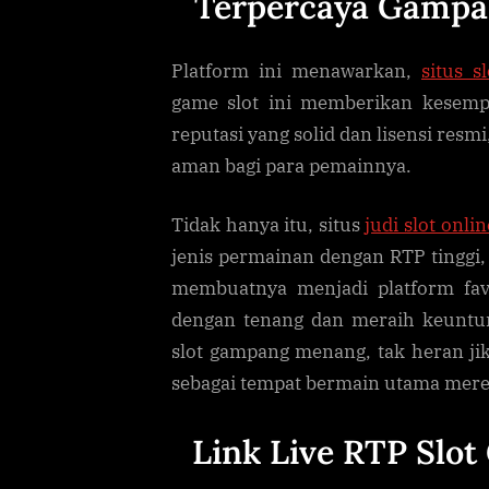
Terpercaya Gampa
Platform ini menawarkan,
situs s
game slot ini memberikan kesem
reputasi yang solid dan lisensi res
aman bagi para pemainnya.
Tidak hanya itu, situs
judi slot onli
jenis permainan dengan RTP tinggi,
membuatnya menjadi platform fav
dengan tenang dan meraih keuntu
slot gampang menang, tak heran ji
sebagai tempat bermain utama mere
Link Live RTP Slot 