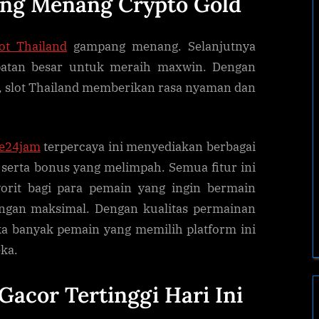
ng Menang Crypto Gold
lot Thailand
gampang menang. Selanjutnya
patan besar untuk meraih maxwin. Dengan
mi, slot Thailand memberikan rasa nyaman dan
ne24jam
terpercaya ini menyediakan berbagai
 serta bonus yang melimpah. Semua fitur ini
orit bagi para pemain yang ingin bermain
ngan maksimal. Dengan kualitas permainan
ka banyak pemain yang memilih platform ini
ka.
Gacor Tertinggi Hari Ini