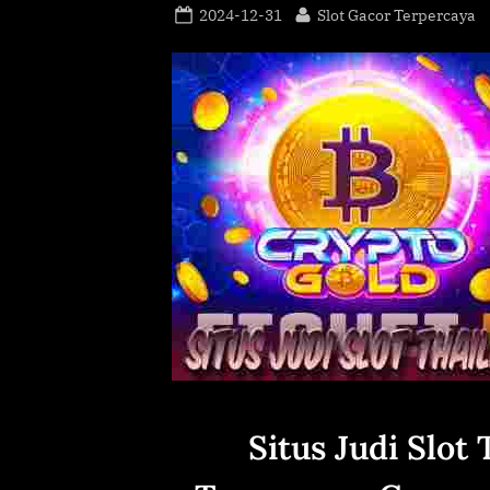
Posted
By
2024-12-31
Slot Gacor Terpercaya
on
Situs Judi Slot