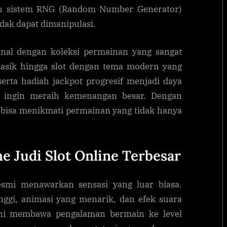
gan sistem RNG (Random Number Generator)
dak dapat dimanipulasi.
kenal dengan koleksi permainan yang sangat
klasik hingga slot dengan tema modern yang
erta hadiah jackpot progresif menjadi daya
ng ingin meraih kemenangan besar. Dengan
 bisa menikmati permainan yang tidak hanya
 Judi Slot Online Terbesar
esmi menawarkan sensasi yang luar biasa.
inggi, animasi yang menarik, dan efek suara
ini membawa pengalaman bermain ke level