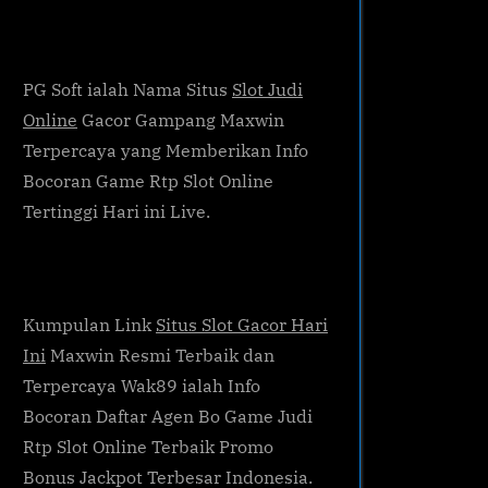
PG Soft ialah Nama Situs
Slot Judi
Online
Gacor Gampang Maxwin
Terpercaya yang Memberikan Info
Bocoran Game Rtp Slot Online
Tertinggi Hari ini Live.
Kumpulan Link
Situs Slot Gacor Hari
Ini
Maxwin Resmi Terbaik dan
Terpercaya Wak89 ialah Info
Bocoran Daftar Agen Bo Game Judi
Rtp Slot Online Terbaik Promo
Bonus Jackpot Terbesar Indonesia.