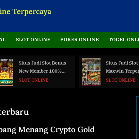
ine Terpercaya
AL
SLOT ONLINE
POKER ONLINE
TOGEL ONL
Situs Judi Slot Gacor
Viral Duga
Maxwin Terpercaya
Kematian S
Fenghuang
Keluarga T
SLOT ONLINE
NASIONAL
Kalideres A
Sekte Sesat
 terbaru
mpang Menang Crypto Gold