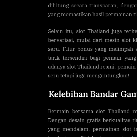
dihitung secara transparan, den
yang memastikan hasil permainan ti
Selain itu, slot Thailand juga ter
bervariasi, mulai dari mesin slot 
seru. Fitur bonus yang melimpah s
tarik tersendiri bagi pemain ya
adanya slot Thailand resmi, pemain
seru tetapi juga menguntungkan!
Kelebihan Bandar Game
Bermain bersama slot Thailand r
Dengan desain grafis berkualitas t
yang mendalam, permainan slot 