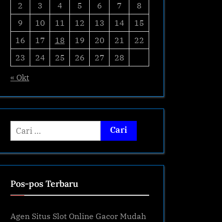
2
3
4
5
6
7
8
9
10
11
12
13
14
15
16
17
18
19
20
21
22
23
24
25
26
27
28
« Okt
Cari
untuk:
Pos-pos Terbaru
Agen Situs Slot Online Gacor Mudah