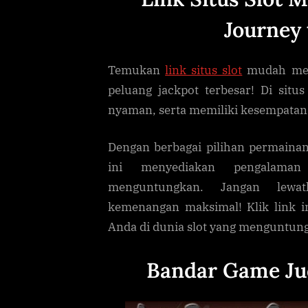
Journey 
Temukan
link situs slot
mudah men
peluang jackpot terbesar! Di sit
nyaman, serta memiliki kesempatan 
Dengan berbagai pilihan permainan 
ini menyediakan pengalama
menguntungkan. Jangan lewa
kemenangan maksimal! Klik link i
Anda di dunia slot yang menguntun
Bandar Game Ju