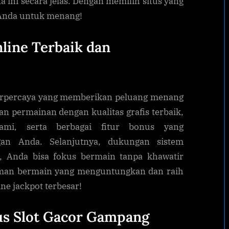
 ini secara jelas. Dengan memilih situs yang
 Anda untuk menang!
nline Terbaik dan
terpercaya yang memberikan peluang menang
an permainan dengan kualitas grafis terbaik,
mi, serta berbagai fitur bonus yang
an Anda. Selanjutnya, dukungan sistem
 Anda bisa fokus bermain tanpa khawatir
laman bermain yang menguntungkan dan raih
ne jackpot terbesar!
us Slot Gacor Gampang