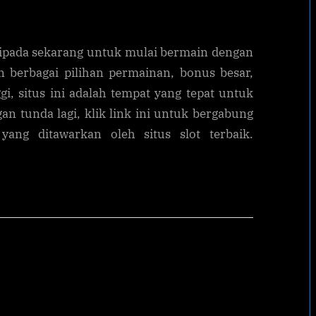
ripada sekarang untuk mulai bermain dengan
n berbagai pilihan permainan, bonus besar,
, situs ini adalah tempat yang tepat untuk
an tunda lagi, klik link ini untuk bergabung
ang ditawarkan oleh situs slot terbaik.