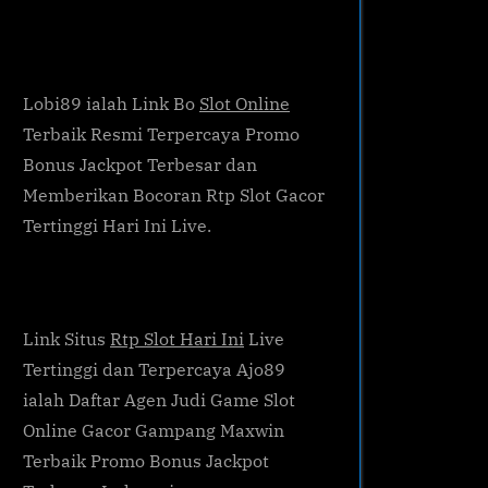
Lobi89 ialah Link Bo
Slot Online
Terbaik Resmi Terpercaya Promo
Bonus Jackpot Terbesar dan
Memberikan Bocoran Rtp Slot Gacor
Tertinggi Hari Ini Live.
Link Situs
Rtp Slot Hari Ini
Live
Tertinggi dan Terpercaya Ajo89
ialah Daftar Agen Judi Game Slot
Online Gacor Gampang Maxwin
Terbaik Promo Bonus Jackpot