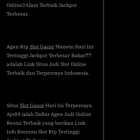
Online24Jam Terbaik Jackpot
Terbesar.
Agen Rtp
Slot Gacor
Maxwin Hari Ini
Tertinggi Jackpot Terbesar Bakar77
adalah Link Situs Judi Slot Online
Terbaik dan Terpercaya Indonesia.
Situs
Slot Gacor
Hari Ini Terpercaya
Ajo89 ialah Daftar Agen Judi Online
Resmi Terbaik yang berikan Link
Info Bocoran Slot Rtp Tertinggi