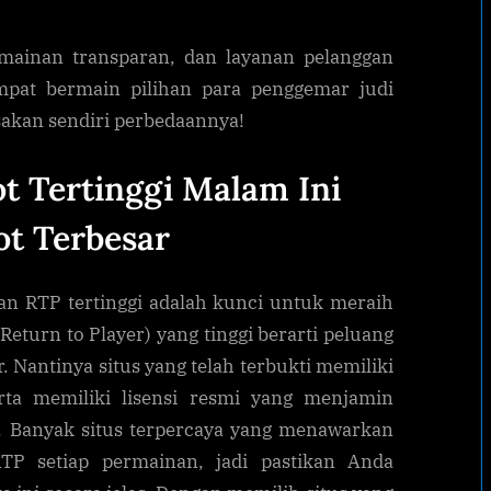
rmainan transparan, dan layanan pelanggan
empat bermain pilihan para penggemar judi
asakan sendiri perbedaannya!
ot Tertinggi Malam Ini
ot Terbesar
gan RTP tertinggi adalah kunci untuk meraih
eturn to Player) yang tinggi berarti peluang
 Nantinya situs yang telah terbukti memiliki
rta memiliki lisensi resmi yang menjamin
 Banyak situs terpercaya yang menawarkan
TP setiap permainan, jadi pastikan Anda