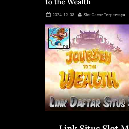
to the Wealth
Posted
By
2024-12-03
Slot Gacor Terpercaya
on
Link Situs Slot 