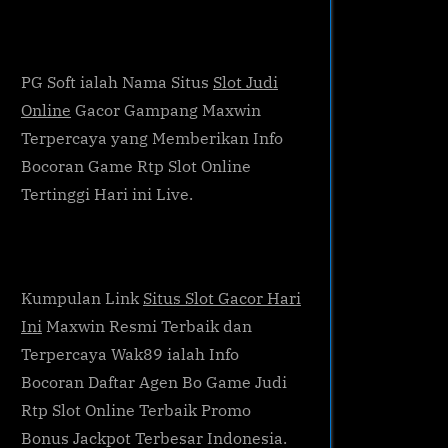
PG Soft ialah Nama Situs
Slot Judi
Online
Gacor Gampang Maxwin
Terpercaya yang Memberikan Info
Bocoran Game Rtp Slot Online
Tertinggi Hari ini Live.
Kumpulan Link
Situs Slot Gacor Hari
Ini
Maxwin Resmi Terbaik dan
Terpercaya Wak89 ialah Info
Bocoran Daftar Agen Bo Game Judi
Rtp Slot Online Terbaik Promo
Bonus Jackpot Terbesar Indonesia.