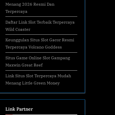
Menang 2026 Resmi Dan
Terpercaya
Daftar Link Slot Terbaik Terpercaya
Wild Coaster
Keunggulan Situs Slot Gacor Resmi
Terpercaya Volcano Goddess
Situs Game Online Slot Gampang
Maxwin Great Reef
Link Situs Slot Terpercaya Mudah
Menang Little Green Money
Link Partner