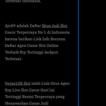
Terbesar Indonesia.
Ajo89 adalah Daftar
Situs Judi Slot
Gacor Terpercaya No 1 di Indonesia
karena berikan Link Info Bocoran
Daftar Agen Game Slot Online
Terbaik Rtp Tertinggi Jackpot
Terbesar.
Vegas108 Slot
ialah Link Situs Agen
Rtp Live Slot Gacor Hari Ini
Tertinggi Resmi Terpercaya yang
Menawarkan Game Judi