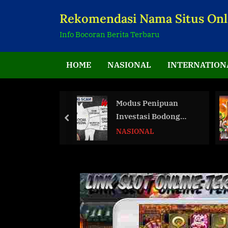
Skip
Rekomendasi Nama Situs Onl
to
Info Bocoran Berita Terbaru
content
HOME
NASIONAL
INTERNATION
us Penipuan
Link Judi Slot Online
stasi Bodong
Terbaru Jurassic
prev
aru Pig
Kingdom
IONAL
SLOT ONLINE
chering Scam