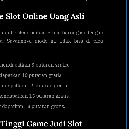
e Slot Online Uang Asli
n di berikan pilihan 5 tipe barongsai dengan
a. Sayangnya mode ini tidak bisa di picu
endapatkan 8 putaran gratis.
apatkan 10 putaran gratis.
ndapatkan 12 putaran gratis.
ndapatkan 15 putaran gratis.
dapatkan 18 putaran gratis.
Tinggi Game Judi Slot