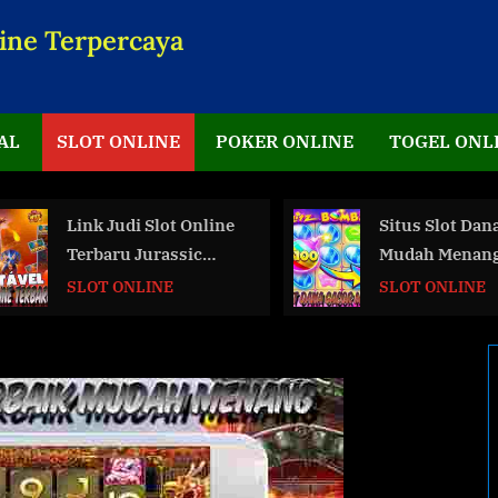
ine Terpercaya
AL
SLOT ONLINE
POKER ONLINE
TOGEL ONL
Situs Slot Dana Gacor
Daftar Situs
Mudah Menang Candy
Online Gaco
Blitz Bombs
Terpercaya
SLOT ONLINE
SLOT ONLIN
Menang Lep
Riches