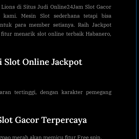
Lions di Situs Judi Online24Jam Slot Gacor
kami. Mesin Slot sederhana tetapi bisa
tuk para member setianya. Raih Jackpot
fitur menarik slot online terbaik Habanero,
i Slot Online Jackpot
aran tertinggi, dengan karakter pemegang
Slot Gacor Terpercaya
gpao merah akan memicu fitur Free spin.