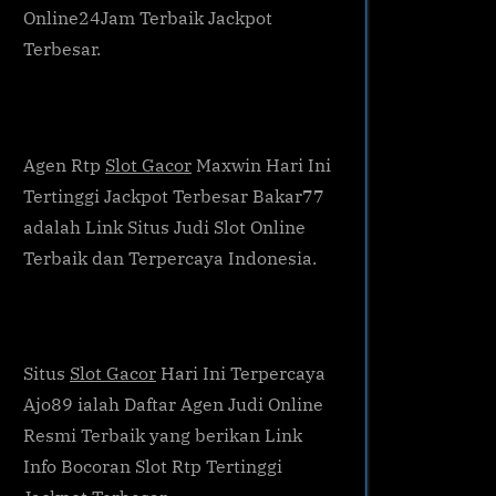
Online24Jam Terbaik Jackpot
Terbesar.
Agen Rtp
Slot Gacor
Maxwin Hari Ini
Tertinggi Jackpot Terbesar Bakar77
adalah Link Situs Judi Slot Online
Terbaik dan Terpercaya Indonesia.
Situs
Slot Gacor
Hari Ini Terpercaya
Ajo89 ialah Daftar Agen Judi Online
Resmi Terbaik yang berikan Link
Info Bocoran Slot Rtp Tertinggi