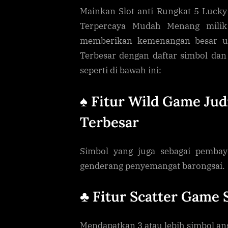
Mainkan Slot anti Rungkat 5 Lucky 
Terpercaya Mudah Menang milik 
memberikan kemenangan besar un
Terbesar dengan daftar simbol dan 
seperti di bawah ini:
♠ Fitur Wild Game Jud
Terbesar
Simbol yang juga sebagai pembay
genderang penyemangat barongsai.
♣ Fitur Scatter Game 
Mendapatkan 3 atau lebih simbol an