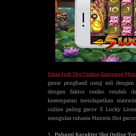
Situs Judi Slot Online Gampang Me
game penghasil uang asli dengan 
dengan faktor resiko rendah d
kesempatan mendapatkan maxwin 
online paling gacor 5 Lucky Lion
mengulas rahasia Maxwin Slot gacor 
Pahami Karakter Slot Online Te