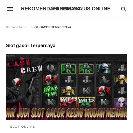
REKOMENDASI NAMA SITUS ONLINE TERPERCAYA
BERANDA
SLOT GACOR TERPERCAYA
Slot gacor Terpercaya
SLOT ONLINE