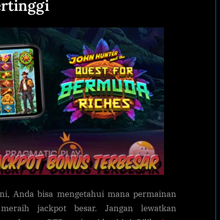
rtinggi
 ini, Anda bisa mengetahui mana permainan
meraih jackpot besar. Jangan lewatkan