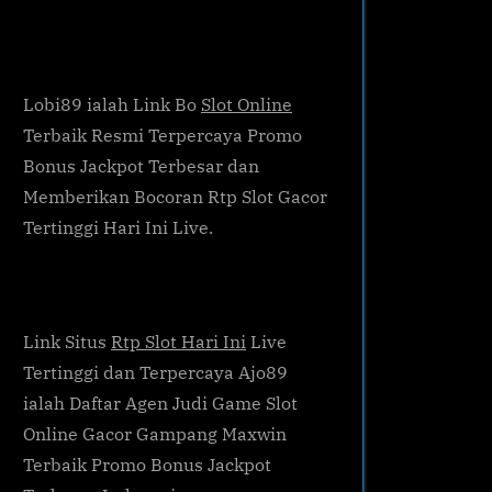
Lobi89 ialah Link Bo
Slot Online
Terbaik Resmi Terpercaya Promo
Bonus Jackpot Terbesar dan
Memberikan Bocoran Rtp Slot Gacor
Tertinggi Hari Ini Live.
Link Situs
Rtp Slot Hari Ini
Live
Tertinggi dan Terpercaya Ajo89
ialah Daftar Agen Judi Game Slot
Online Gacor Gampang Maxwin
Terbaik Promo Bonus Jackpot