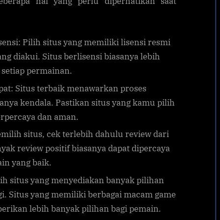
eberapa hal yang perlu diperhatikan saat
ensi: Pilih situs yang memiliki lisensi resmi
ang diakui. Situs berlisensi biasanya lebih
setiap permainan.
pat: Situs terbaik menawarkan proses
anya kendala. Pastikan situs yang kamu pilih
erpercaya dan aman.
lih situs, cek terlebih dahulu review dari
yak review positif biasanya dapat dipercaya
n yang baik.
lih situs yang menyediakan banyak pilihan
gi. Situs yang memiliki berbagai macam game
rikan lebih banyak pilihan bagi pemain.