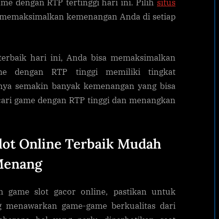
e dengan RTP tertinggi hari ini. Pilih
situs
 memaksimalkan kemenangan Anda di setiap
erbaik hari ini, Anda bisa memaksimalkan
e dengan RTP tinggi memiliki tingkat
tinya semakin banyak kemenangan yang bisa
cari game dengan RTP tinggi dan menangkan
Slot Online Terbaik Mudah
enang
n game slot gacor online, pastikan untuk
ng menawarkan game-game berkualitas dari