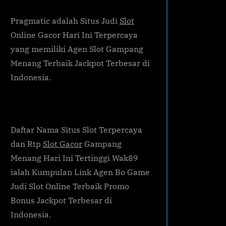
Pragmatic adalah Situs Judi
Slot
Online Gacor Hari Ini Terpercaya
yang memiliki Agen Slot Gampang
Menang Terbaik Jackpot Terbesar di
Indonesia.
Daftar Nama Situs Slot Terpercaya
dan Rtp
Slot Gacor
Gampang
Menang Hari Ini Tertinggi Wak89
ialah Kumpulan Link Agen Bo Game
Judi Slot Online Terbaik Promo
Bonus Jackpot Terbesar di
Indonesia.