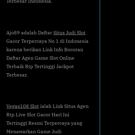
Terbesar Indonesia.
Ajo89 adalah Daftar
Situs Judi Slot
Gacor Terpercaya No 1 di Indonesia
karena berikan Link Info Bocoran
Daftar Agen Game Slot Online
Terbaik Rtp Tertinggi Jackpot
Terbesar.
Vegas108 Slot
ialah Link Situs Agen
Rtp Live Slot Gacor Hari Ini
Tertinggi Resmi Terpercaya yang
Menawarkan Game Judi