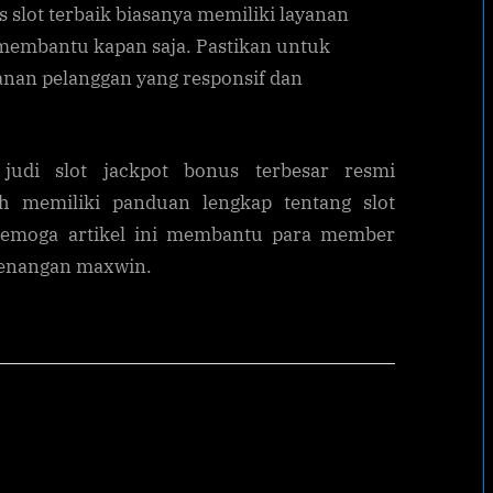
 slot terbaik biasanya memiliki layanan
 membantu kapan saja. Pastikan untuk
anan pelanggan yang responsif dan
 judi slot jackpot bonus terbesar resmi
ah memiliki panduan lengkap tentang slot
Semoga artikel ini membantu para member
menangan maxwin.