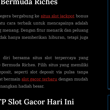
 Bermuda Riches
 segera bergabung ke
situs slot jackpot
bonus
satu cara terbaik untuk mencapainya adalah
 menang. Dengan fitur menarik dan peluang
 tidak hanya memberikan hiburan, tetapi juga
diri bersama situs slot terpercaya yang
Bermuda Riches. Pilih situs yang memiliki
posit, seperti slot deposit via pulsa tanpa
pat bermain
slot gacor terbaru
dengan mudah
enangkan hadiah besar.
P Slot Gacor Hari Ini