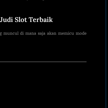
 Judi Slot Terbaik
ng muncul di mana saja akan memicu mode