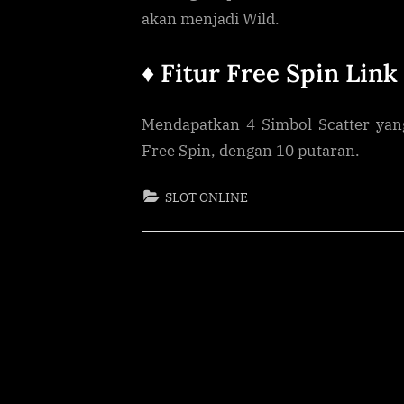
akan menjadi Wild.
♦ Fitur Free Spin Link
Mendapatkan 4 Simbol Scatter ya
Free Spin, dengan 10 putaran.
SLOT ONLINE