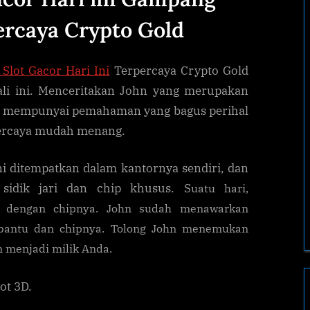
rcaya Crypto Gold
 Slot Gacor Hari Ini
Terpercaya Crypto Gold
li ini. Menceritakan John yang merupakan
sa mempunyai pemahaman yang bagus perihal
rpercaya mudah menang.
ni ditempatkan dalam kantornya sendiri, dan
sidik jari dan chip khusus. S
uatu hari,
 dengan chipnya. John sudah menawarkan
bantu dan chipnya. Tolong John menemukan
 menjadi milik Anda.
ot 3D.