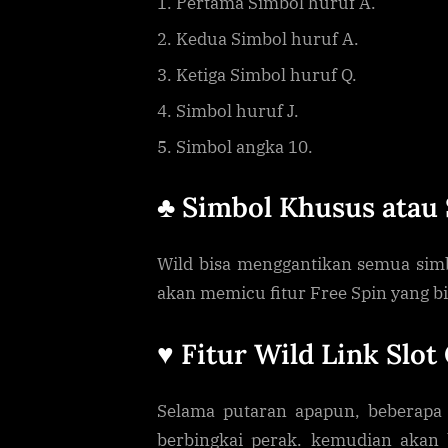
Pertama Simbol huruf A.
Kedua Simbol huruf A.
Ketiga Simbol huruf Q.
Simbol huruf J.
Simbol angka 10.
♣ Simbol Khusus atau 
Wild bisa menggantikan semua simbo
akan memicu fitur Free Spin yang b
♥ Fitur Wild Link Slot
Selama putaran apapun, beberapa 
berbingkai perak. kemudian akan 