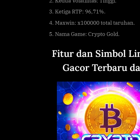
Kedua Volatilitas: Tinggi.
Ketiga RTP: 96,71%.
Maxwin: x100000 total taruhan.
Nama Game: Crypto Gold.
Fitur dan Simbol Li
Gacor Terbaru da