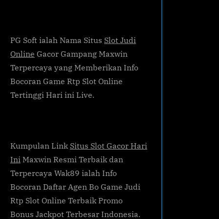
PG Soft ialah Nama Situs
Slot Judi
Online
Gacor Gampang Maxwin
Terpercaya yang Memberikan Info
Bocoran Game Rtp Slot Online
Tertinggi Hari ini Live.
Kumpulan Link
Situs Slot Gacor Hari
Ini
Maxwin Resmi Terbaik dan
Terpercaya Wak89 ialah Info
Bocoran Daftar Agen Bo Game Judi
Rtp Slot Online Terbaik Promo
Bonus Jackpot Terbesar Indonesia.