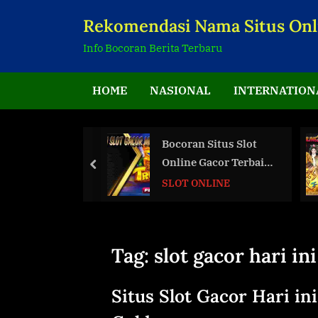
Skip
Rekomendasi Nama Situs Onl
to
Info Bocoran Berita Terbaru
content
HOME
NASIONAL
INTERNATION
Bocoran Situs Slot
Link Judi
Online Gacor Terbaik
Online24Jam Slot
prev
dan Terpercaya
Terpercaya Emperors
SLOT ONLINE
SLOT ONLINE
Gampang Menang
Favour
Tropical Tiki
Tag:
slot gacor hari ini
Situs Slot Gacor Hari 