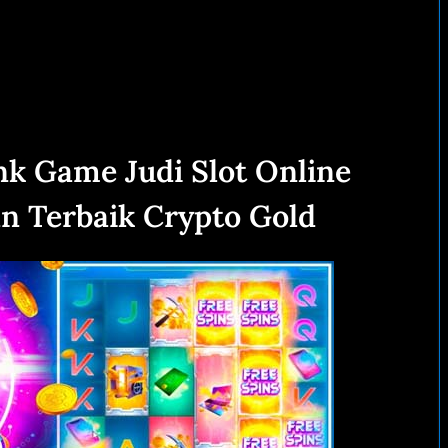
nk Game Judi Slot Online
n Terbaik Crypto Gold