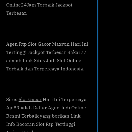
Online24Jam Terbaik Jackpot
Terbesar.
Agen Rtp
Slot Gacor
Maxwin Hari Ini
Tertinggi Jackpot Terbesar Bakar77
adalah Link Situs Judi Slot Online
Terbaik dan Terpercaya Indonesia.
Situs
Slot Gacor
Hari Ini Terpercaya
Ajo89 ialah Daftar Agen Judi Online
Resmi Terbaik yang berikan Link
Info Bocoran Slot Rtp Tertinggi