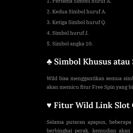
Pertama Simbol huruf A.
Kedua Simbol huruf A.
Ketiga Simbol huruf Q.
Simbol huruf J.
Simbol angka 10.
♣ Simbol Khusus atau 
Wild bisa menggantikan semua simbo
akan memicu fitur Free Spin yang b
♥ Fitur Wild Link Slot
Selama putaran apapun, beberapa 
berbingkai perak. kemudian akan 