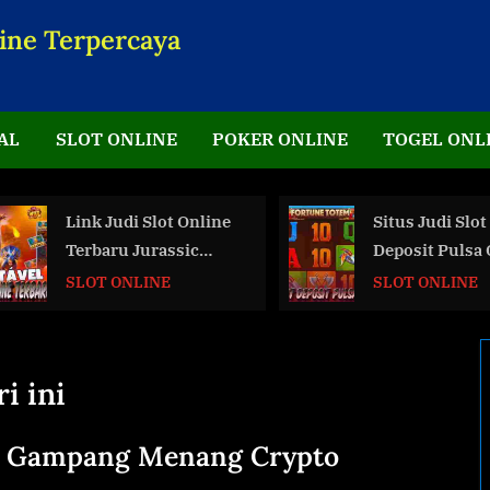
ine Terpercaya
AL
SLOT ONLINE
POKER ONLINE
TOGEL ONL
Situs Judi Slot
Modus Peni
Deposit Pulsa Gacor
Investasi B
Fortune Totem
Terbaru Pig
SLOT ONLINE
NASIONAL
Butchering
i ini
ini Gampang Menang Crypto