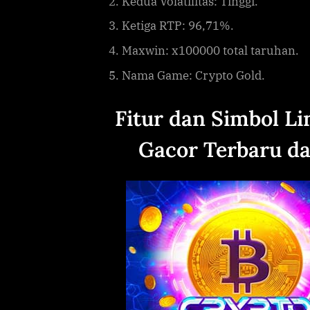
Kedua Volatilitas: Tinggi.
Ketiga RTP: 96,71%.
Maxwin: x100000 total taruhan.
Nama Game: Crypto Gold.
Fitur dan Simbol Li
Gacor Terbaru da