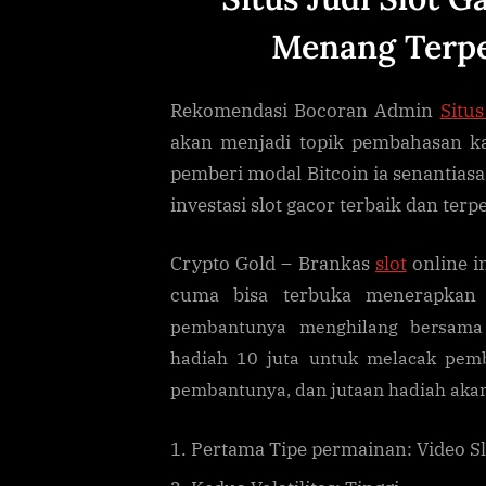
Menang Terpe
Rekomendasi Bocoran Admin
Situs
akan menjadi topik pembahasan ka
pemberi modal Bitcoin ia senantia
investasi slot gacor terbaik dan te
Crypto Gold – Brankas
slot
online i
cuma bisa terbuka menerapkan 
pembantunya menghilang bersama
hadiah 10 juta untuk melacak pem
pembantunya, dan jutaan hadiah akan
Pertama Tipe permainan: Video Sl