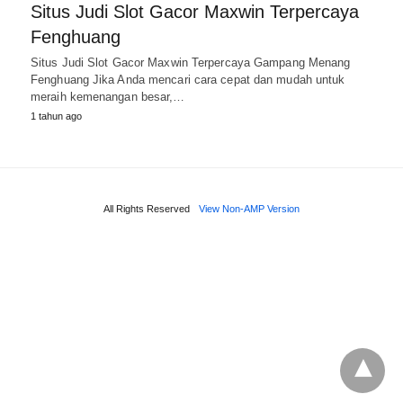
Situs Judi Slot Gacor Maxwin Terpercaya
Fenghuang
Situs Judi Slot Gacor Maxwin Terpercaya Gampang Menang
Fenghuang Jika Anda mencari cara cepat dan mudah untuk
meraih kemenangan besar,…
1 tahun ago
All Rights Reserved
View Non-AMP Version