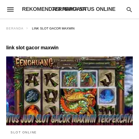
REKOMENDASI NAMA SITUS ONLINE TERPERCAYA
BERANDA
LINK SLOT GACOR MAXWIN
link slot gacor maxwin
SLOT ONLINE