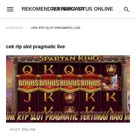
REKOMENDASI NAMA SITUS ONLINE TERPERCAYA
BERANDA
CEK RTP SLOT PRAGMATIC LIVE
cek rtp slot pragmatic live
SLOT ONLINE