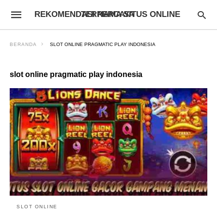
REKOMENDASI NAMA SITUS ONLINE TERPERCAYA
BERANDA
SLOT ONLINE PRAGMATIC PLAY INDONESIA
slot online pragmatic play indonesia
SLOT ONLINE