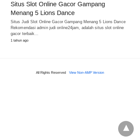
Situs Slot Online Gacor Gampang
Menang 5 Lions Dance
Situs Judi Slot Online Gacor Gampang Menang 5 Lions Dance
Rekomendasi admin judi online24jam, adalah situs slot online
gacor terbaik…
1 tahun ago
All Rights Reserved
View Non-AMP Version