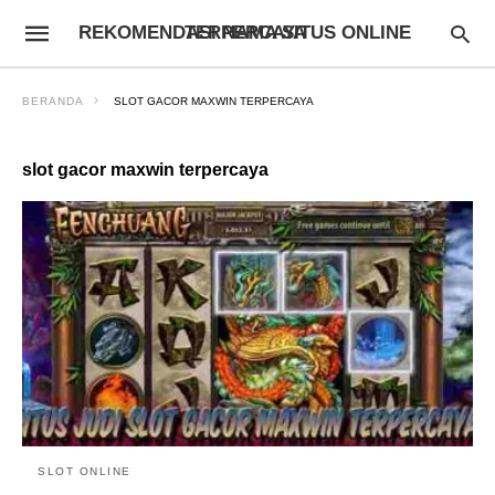
REKOMENDASI NAMA SITUS ONLINE TERPERCAYA
BERANDA
SLOT GACOR MAXWIN TERPERCAYA
slot gacor maxwin terpercaya
SLOT ONLINE