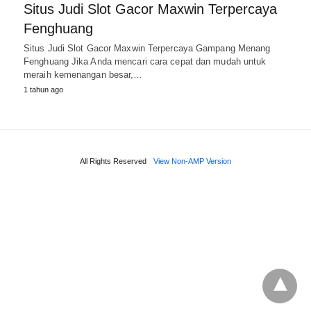
Situs Judi Slot Gacor Maxwin Terpercaya
Fenghuang
Situs Judi Slot Gacor Maxwin Terpercaya Gampang Menang
Fenghuang Jika Anda mencari cara cepat dan mudah untuk
meraih kemenangan besar,…
1 tahun ago
All Rights Reserved
View Non-AMP Version