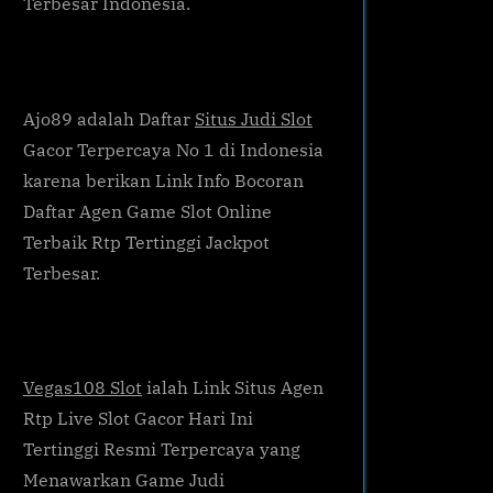
Terbesar Indonesia.
Ajo89 adalah Daftar
Situs Judi Slot
Gacor Terpercaya No 1 di Indonesia
karena berikan Link Info Bocoran
Daftar Agen Game Slot Online
Terbaik Rtp Tertinggi Jackpot
Terbesar.
Vegas108 Slot
ialah Link Situs Agen
Rtp Live Slot Gacor Hari Ini
Tertinggi Resmi Terpercaya yang
Menawarkan Game Judi