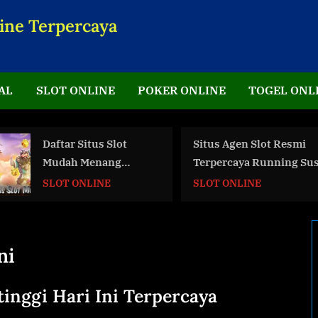
ine Terpercaya
AL
SLOT ONLINE
POKER ONLINE
TOGEL ONL
Situs Agen Slot Resmi
Link Judi Sl
Terpercaya Running Sushi
Terpercaya
Madness
SLOT ONLINE
SLOT ONLIN
ni
tinggi Hari Ini Terpercaya