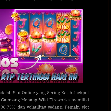
adalah Slot Online yang Sering Kasih Jackpot
ine Gampang Menang Wild Fireworks memiliki
r 96,75% dan volatilitas sedang. Pemain slot