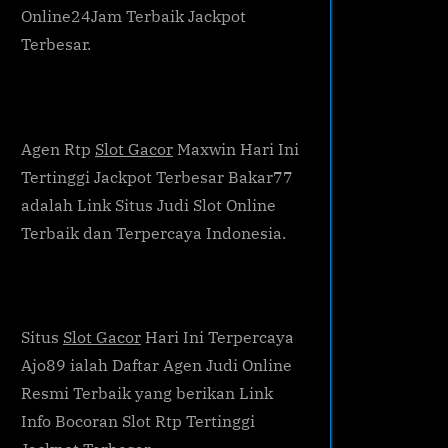
Online24Jam Terbaik Jackpot
Terbesar.
Agen Rtp
Slot Gacor
Maxwin Hari Ini
Tertinggi Jackpot Terbesar Bakar77
adalah Link Situs Judi Slot Online
Terbaik dan Terpercaya Indonesia.
Situs
Slot Gacor
Hari Ini Terpercaya
Ajo89 ialah Daftar Agen Judi Online
Resmi Terbaik yang berikan Link
Info Bocoran Slot Rtp Tertinggi