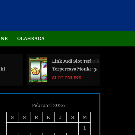
INE
OLAHRAGA
ot Terbaik
Situs Slot Jackpot
 Monkey
Bonus Terbesar
next
Bermuda Riches
E
SLOT ONLINE
Februari 2026
S
S
R
K
J
S
M
1