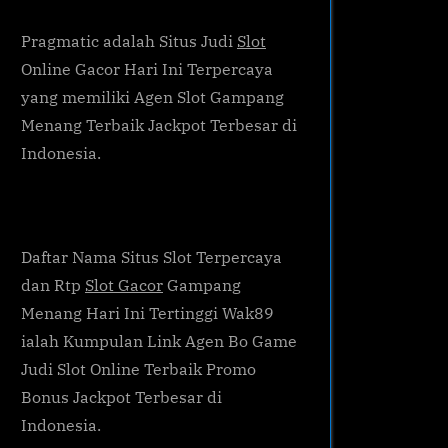
Pragmatic adalah Situs Judi
Slot
Online Gacor Hari Ini Terpercaya
yang memiliki Agen Slot Gampang
Menang Terbaik Jackpot Terbesar di
Indonesia.
Daftar Nama Situs Slot Terpercaya
dan Rtp
Slot Gacor
Gampang
Menang Hari Ini Tertinggi Wak89
ialah Kumpulan Link Agen Bo Game
Judi Slot Online Terbaik Promo
Bonus Jackpot Terbesar di
Indonesia.